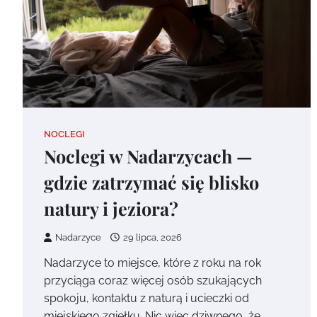
NOCLEGI
Noclegi w Nadarzycach —
gdzie zatrzymać się blisko
natury i jeziora?
Nadarzyce
29 lipca, 2026
Nadarzyce to miejsce, które z roku na rok
przyciąga coraz więcej osób szukających
spokoju, kontaktu z naturą i ucieczki od
miejskiego zgiełku. Nic więc dziwnego, że