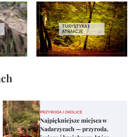
TURYSTYKA I
ATRAKCJE
ach
PRZYRODA I OKOLICE
Najpiękniejsze miejsca w
Nadarzycach — przyroda,